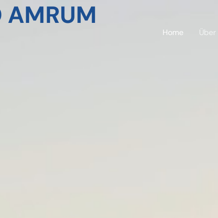
D AMRUM
Home
Über