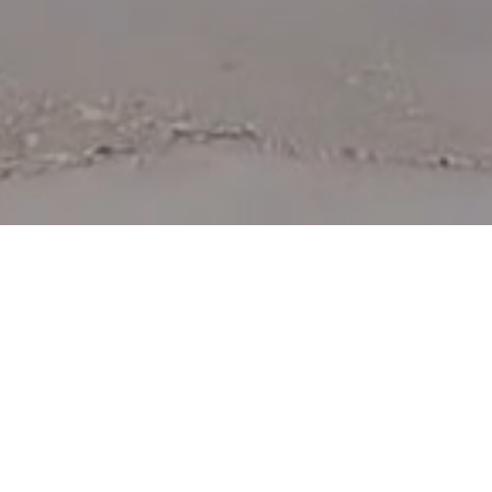
ochdeutsch, aber ob auf Öömrang (Amrumer
sch „WILLKOMMEN“ wird für uns, als Ihre
ch großgeschrieben!
b machen? Sicherlich haben Sie sich nicht
, ursprünglichste und abwechslungsreichste der