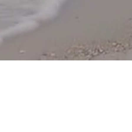
Keine Angst wir sprechen H
Friesisch) oder auf Hochdeut
Gastgeber, selbstverständli
Sie möchten auf Amrum Urlau
ohne Grund für die schönste