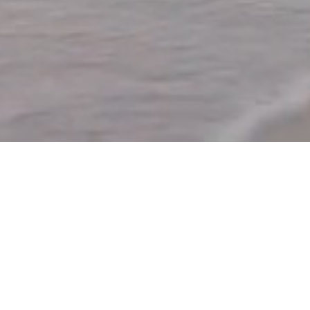
Hartelk WELKIMEN üüb Oomram!